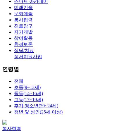
스마트 아카데미
미래기술
문화예술
봉사협력
진로탐구
자기개발
참여활동
환경보존
상담/치료
정서지원사업
연령별
전체
초등(9~13세)
중등(14~16세)
고등(17~19세)
후기 청소년(20~24세)
청년 및 성인(25세 이상)
봉사협력