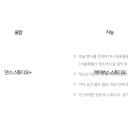
융합
지능
학술 행사를 주최하거나 체육활동
(서울특별시 청소년시설 설치 및
댄스 스튜디오+
메타버스 스튜디오
청소년 대관(사용료 100%감면
기타 공간 별도 협의 가능(단체 및
1인 비대면 방송국 스튜디오: 삼각