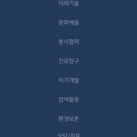
미래기술
문화예술
봉사협력
진로탐구
자기개발
참여활동
환경보존
상담/치료