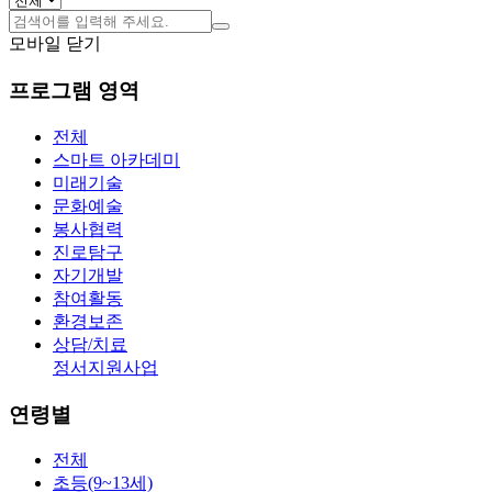
모바일 닫기
프로그램 영역
전체
스마트 아카데미
미래기술
문화예술
봉사협력
진로탐구
자기개발
참여활동
환경보존
상담/치료
정서지원사업
연령별
전체
초등(9~13세)